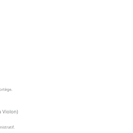
cortège.
 Violon)
istratif.