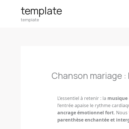
Aller
template
au
template
contenu
Chanson mariage : l
L’essentiel à retenir : la
musique o
l’entrée apaise le rythme cardia
ancrage émotionnel fort
. Nous
parenthèse enchantée et inter