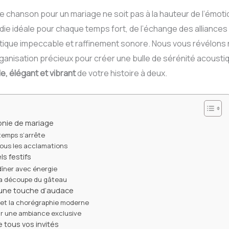
e chanson pour un mariage ne soit pas à la hauteur de l’émot
ie idéale pour chaque temps fort, de l’échange des alliances à
gistique impeccable et raffinement sonore. Nous vous révélons
rganisation précieux pour créer une bulle de sérénité acoust
, élégant et vibrant
de votre histoire à deux.
onie de mariage
 temps s’arrête
sous les acclamations
ls festifs
 dîner avec énergie
 la découpe du gâteau
 une touche d’audace
 et la chorégraphie moderne
ur une ambiance exclusive
 tous vos invités