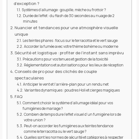
d’exception ?
Systèmes d’allumage : goupille, mèche ou frottoir ?
Durée de l’effet : du flash de 30 secondes au nuage de 2
minutes
Nuancier et tendances pour une atmosphère visuelle
unique
Les teintes phares : focus sur le terracotta et le vert sauge
Accorder la fumée avec votre thème bohème ou moderne
Sécurité et logistique : profiter de l’instant sans imprévu
Précautions pour vos tenues et gestion de la toxicité
Réglementations et autorisations pour les lieux de réception
Conseils de pro pour des clichés de couple
spectaculaires
Anticiper le vent et l’arrière-plan pour un rendu net
Variantes dynamiques : poudres Holi et cierges magiques
FAQ
Comment choisir le système d’allumage idéal pour vos
fumigènes de mariage ?
Combien de temps dure l’effet visuel d’un fumigène lors de
votre union ?
Peut-on accorder les fumigènes aux teintes tendance
comme le terracotta ou le vert sauge ?
Quelles sont les normes de sécurité et catégories à respecter