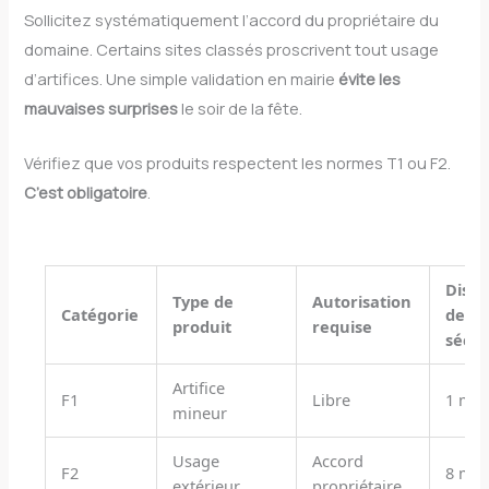
Sollicitez systématiquement l’accord du propriétaire du
domaine. Certains sites classés proscrivent tout usage
d’artifices. Une simple validation en mairie
évite les
mauvaises surprises
le soir de la fête.
Vérifiez que vos produits respectent les normes T1 ou F2.
C’est obligatoire
.
Dist
Type de
Autorisation
Catégorie
de
produit
requise
sécur
Artifice
F1
Libre
1 mèt
mineur
Usage
Accord
F2
8 mèt
extérieur
propriétaire